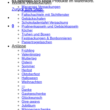
Es befinden sich keine Produkte im Warenkorb.
Weitere Verpackungen
Macarons Verpackungen
Zurück zum Shop
Faltschachteln
Faltschachteln mit Sichtfenster
Gebäckschalen
Schokoladentafel-Verpackung
0
Pralinenkapseln und Gebäckkapseln
Köcher
Truhen und Boxen
Festpackungen & Bonbonnieren
Papiertragetaschen
Anlässe
Frühling
Valentinstag
Muttertag
Ostern
Sommer
Herbst
Oktoberfest
Halloween
Weihnachten
—
Danke
Gastgeschenke
Glückwunsch
Give-aways
Jubiläum
Männergeschenke