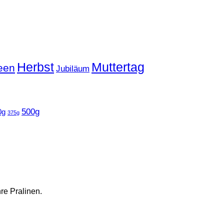
Herbst
Muttertag
een
Jubiläum
500g
0g
375g
hre Pralinen.