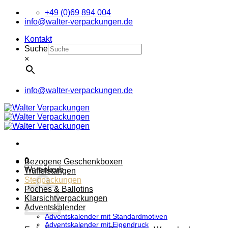
Zum
+49 (0)69 894 004
Inhalt
info@walter-verpackungen.de
springen
Kontakt
Suche
×
info@walter-verpackungen.de
0
Bezogene Geschenkboxen
Warenkorb
Trüffelstangen
Stegpackungen
Poches & Ballotins
Klarsichtverpackungen
Adventskalender
Adventskalender mit Standardmotiven
Adventskalender mit Eigendruck