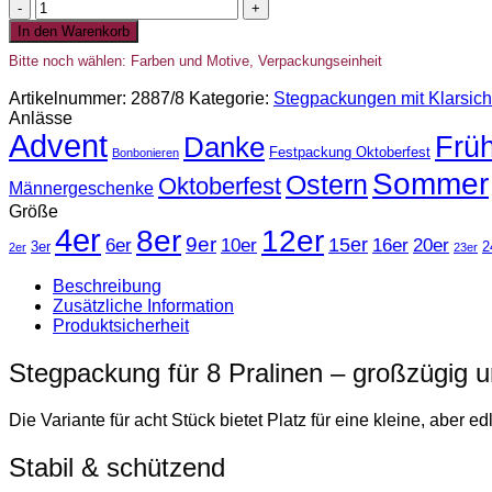
Stegpackung
für
In den Warenkorb
8
Bitte noch wählen: Farben und Motive, Verpackungseinheit
Trüffel
oder
Artikelnummer:
2887/8
Kategorie:
Stegpackungen mit Klarsich
Pralinen
Anlässe
-
Advent
Früh
Danke
mit
Festpackung Oktoberfest
Bonbonieren
Klarsichtdeckel
Sommer
Ostern
Oktoberfest
Menge
Männergeschenke
Größe
4er
8er
12er
9er
15er
6er
10er
16er
20er
3er
2
2er
23er
Beschreibung
Zusätzliche Information
Produktsicherheit
Stegpackung für 8 Pralinen – großzügig u
Die Variante für acht Stück bietet Platz für eine kleine, aber e
Stabil & schützend