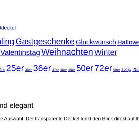
tdeckel
ling
Gastgeschenke
Glückwunsch
Hallow
Weihnachten
Winter
Valentinstag
25er
36er
50er
72er
125g
25
4er
30er
37er
40er
49er
98er
nd elegant
dle Auswahl. Der transparente Deckel lenkt den Blick direkt auf I