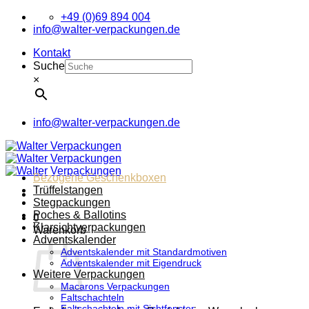
Zum
+49 (0)69 894 004
Inhalt
info@walter-verpackungen.de
springen
Kontakt
Suche
×
info@walter-verpackungen.de
Bezogene Geschenkboxen
Trüffelstangen
Stegpackungen
Poches & Ballotins
0
Klarsichtverpackungen
Warenkorb
Adventskalender
Adventskalender mit Standardmotiven
Adventskalender mit Eigendruck
Weitere Verpackungen
Macarons Verpackungen
Faltschachteln
Faltschachteln mit Sichtfenster