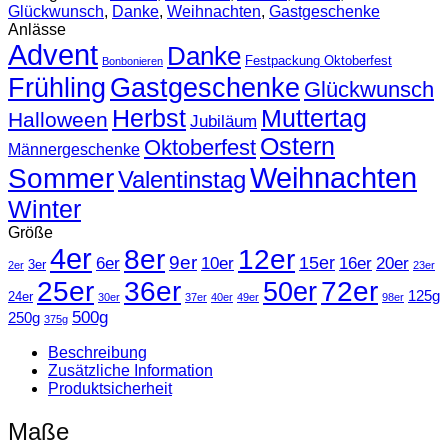
Glückwunsch
,
Danke
,
Weihnachten
,
Gastgeschenke
Größen
Anlässe
Menge
Advent
Danke
Festpackung Oktoberfest
Bonbonieren
Frühling
Gastgeschenke
Glückwunsch
Herbst
Muttertag
Halloween
Jubiläum
Ostern
Oktoberfest
Männergeschenke
Weihnachten
Sommer
Valentinstag
Winter
Größe
4er
8er
12er
9er
15er
6er
10er
16er
20er
3er
2er
23er
25er
36er
50er
72er
125g
24er
30er
37er
40er
49er
98er
500g
250g
375g
Beschreibung
Zusätzliche Information
Produktsicherheit
Maße