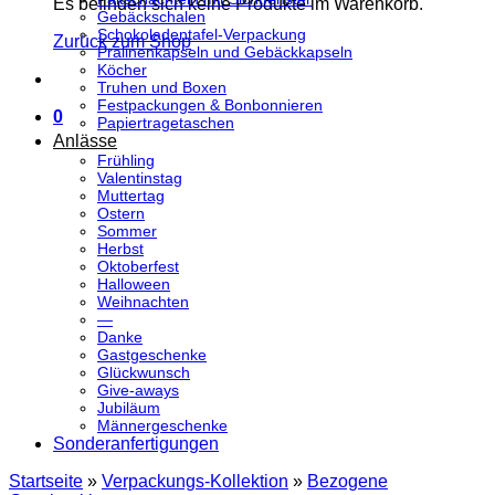
Es befinden sich keine Produkte im Warenkorb.
Gebäckschalen
Schokoladentafel-Verpackung
Zurück zum Shop
Pralinenkapseln und Gebäckkapseln
Köcher
Truhen und Boxen
Festpackungen & Bonbonnieren
0
Papiertragetaschen
Anlässe
Frühling
Valentinstag
Muttertag
Ostern
Sommer
Herbst
Oktoberfest
Halloween
Weihnachten
—
Danke
Gastgeschenke
Glückwunsch
Give-aways
Jubiläum
Männergeschenke
Sonderanfertigungen
Startseite
»
Verpackungs-Kollektion
»
Bezogene