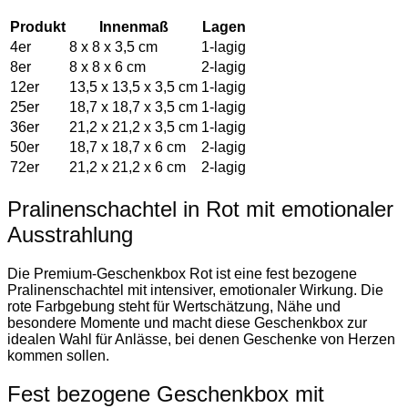
Produkt
Innenmaß
Lagen
4er
8 x 8 x 3,5 cm
1-lagig
8er
8 x 8 x 6 cm
2-lagig
12er
13,5 x 13,5 x 3,5 cm
1-lagig
25er
18,7 x 18,7 x 3,5 cm
1-lagig
36er
21,2 x 21,2 x 3,5 cm
1-lagig
50er
18,7 x 18,7 x 6 cm
2-lagig
72er
21,2 x 21,2 x 6 cm
2-lagig
Pralinenschachtel in Rot mit emotionaler
Ausstrahlung
Die Premium-Geschenkbox Rot ist eine fest bezogene
Pralinenschachtel mit intensiver, emotionaler Wirkung. Die
rote Farbgebung steht für Wertschätzung, Nähe und
besondere Momente und macht diese Geschenkbox zur
idealen Wahl für Anlässe, bei denen Geschenke von Herzen
kommen sollen.
Fest bezogene Geschenkbox mit