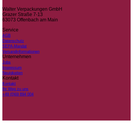
Walter Verpackungen GmbH
Grazer Straße 7-13
63073 Offenbach am Main
Service
AGB
Datenschutz
SEPA-Mandat
Versandinformationen
Unternehmen
Jobs
Impressum
Neuigkeiten
Kontakt
Kontakt
Ihr Weg zu uns
+49 (0)69 894 004