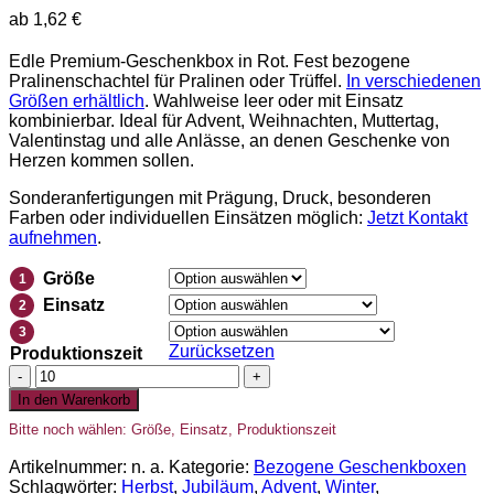
ab
1,62
€
Edle Premium-Geschenkbox in Rot. Fest bezogene
Pralinenschachtel für Pralinen oder Trüffel.
In verschiedenen
Größen erhältlich
. Wahlweise leer oder mit Einsatz
kombinierbar. Ideal für Advent, Weihnachten, Muttertag,
Valentinstag und alle Anlässe, an denen Geschenke von
Herzen kommen sollen.
Sonderanfertigungen mit Prägung, Druck, besonderen
Farben oder individuellen Einsätzen möglich:
Jetzt Kontakt
aufnehmen
.
Größe
1
Einsatz
2
3
Zurücksetzen
Produktionszeit
Premium-
Geschenkbox
In den Warenkorb
Rot
Bitte noch wählen: Größe, Einsatz, Produktionszeit
-
Pralinenschachtel
Artikelnummer:
n. a.
Kategorie:
Bezogene Geschenkboxen
-
Schlagwörter:
Herbst
,
Jubiläum
,
Advent
,
Winter
,
verschiedene