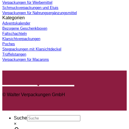
Verpackungen für Werbemittel
Schmuckverpackungen und Etuis
Verpackungen für Nahrungsergänzungsmittel
Kategorien
Adventskalender
Bezogene Geschenkboxen
Faltschachteln
Klarsichtverpackungen
Poches
Stegpackungen mit Klarsichtdeckel
Trüffelstangen
Verpackungen für Macarons
© Walter Verpackungen GmbH
Suche
×