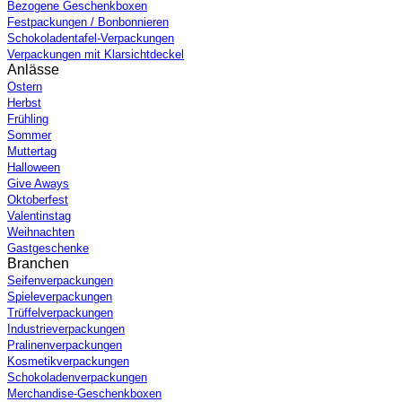
Bezogene Geschenkboxen
Festpackungen / Bonbonnieren
Schokoladentafel-Verpackungen
Verpackungen mit Klarsichtdeckel
Anlässe
Ostern
Herbst
Frühling
Sommer
Muttertag
Halloween
Give Aways
Oktoberfest
Valentinstag
Weihnachten
Gastgeschenke
Branchen
Seifenverpackungen
Spieleverpackungen
Trüffelverpackungen
Industrieverpackungen
Pralinenverpackungen
Kosmetikverpackungen
Schokoladenverpackungen
Merchandise-Geschenkboxen